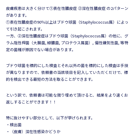
皮膚疾患は大きく分けて①表在性膿皮症 ②深在性膿皮症 の2パターン
があります。
①表在性膿皮症の90％以上はブドウ球菌（Staphylococcus属）によっ
て引き起こされます。
一方、②深在性膿皮症はブドウ球菌（Staphylococcus属）の他に、グ
ラム陰性桿菌（大腸菌, 緑膿菌, プロテウス属菌）, 偏性嫌気性菌, 等特
定の菌種が原因でない場合があります。
ブドウ球菌を標的にした検査とそれ以外の菌を標的にした検査は手技
が異なりますので、依頼書の当該項目を記入していただくだけで、標
的を検出できる最短の方法を取ることができます。
という訳で、依頼書は可能な限り埋めて頂けると、結果をより速くお
返しすることができます！！
特に抜けやすい部分として、以下が挙げられます。
・検出菌
・（皮膚）深在性感染かどうか