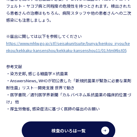
フェルト・ヤコブ病と同程度の危険性を持つとされます。検出された
ら患者さんの治療はもちろん、病院スタッフや他の患者さんへの二次
感染にも注意しましょう。
※届出に関しては以下を参照してください
https://www.mhlw.go.jp/stf/seisakunitsuite/bunya/kenkou_iryou/ke
nkou/kekkaku-kansenshou/kekkaku-kansenshou11/01.html#list05
参考文献
・染方史郎, 感じる細菌学×抗菌薬
・AnswersNews, WHOが初公表した「新規抗菌薬が緊急に必要な薬剤
耐性菌」リスト―開発支援 世界で動き
・医学書院／週刊医学界新聞「カルバペネム系抗菌薬の臨床的位置づ
け​​」 他
・厚生労働省, 感染症法に基づく医師の届出のお願い
検査のいろは一覧