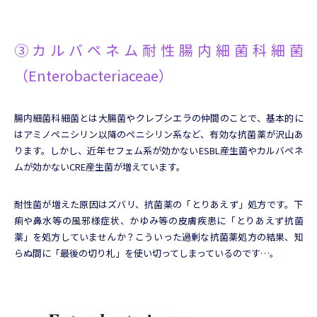
③カルバペネム耐性腸内細菌科細菌
（
Enterobacteriaceae
）
腸内細菌科細菌とは大腸菌やクレブシエラの仲間のことで、基本的に
はアミノペニシリン以降のペニシリン系など、有効な抗菌薬が沢山あ
ります。しかし、近年セフェム系が効かないESBL産生菌やカルバペネ
ムが効かないCRE産生菌が増えています。
耐性菌が増えた原因はズバリ、抗菌薬の「とりあえず」処方です。下
痢や鼻水等の風邪様症状、かゆみ等の皮膚疾患に「とりあえず抗菌
薬」を処方していませんか？こういった過剰な抗菌薬処方の結果、知
らぬ間に「最後の切り札」を使い切ってしまっているのです…。