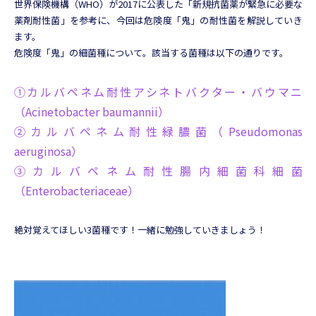
世界保険機構（WHO）が2017に公表した「新規抗菌薬が緊急に必要な
薬剤耐性菌」を参考に、今回は危険度「鬼」の耐性菌を解説していき
ます。
危険度「鬼」の細菌種について。該当する菌種は以下の通りです。
①カルバペネム耐性アシネトバクター・バウマニ
（
Acinetobacter baumannii
）
②カルバペネム耐性緑膿菌（
Pseudomonas
aeruginosa
）
③カルバペネム耐性腸内細菌科細菌
（
Enterobacteriaceae
）
絶対覚えてほしい3菌種です！一緒に勉強していきましょう！