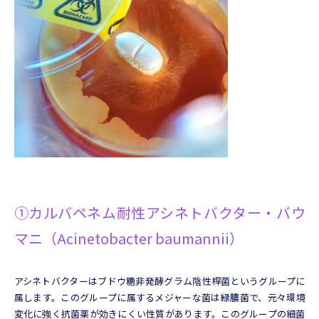
①カルバペネム耐性アシネトバクター・バウ
マニ（
Acinetobacter baumannii
）
アシネトバクターはブドウ糖非発酵グラム陰性桿菌というグループに
属します。このグループに属するメジャーな菌は緑膿菌で、元々環境
変化に強く抗菌薬が効きにくい性質があります。このグループの細菌